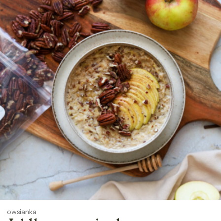
owsianka