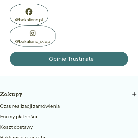
@bakaliano.pl
@bakaliano_sklep
Opinie Trustmate
Linki w stopce
Zakupy
Czas realizacji zamówienia
Formy płatności
Koszt dostawy
Reklamacje i zwroty