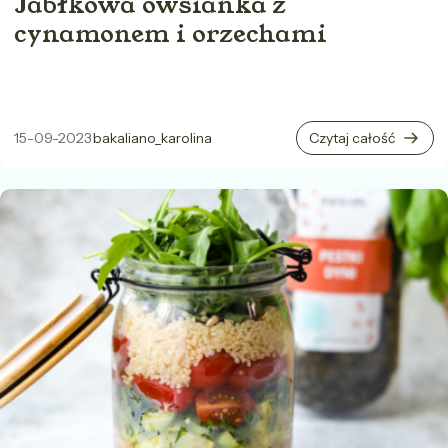
Jabłkowa owsianka z
cynamonem i orzechami
15-09-2023
bakaliano_karolina
Czytaj całość