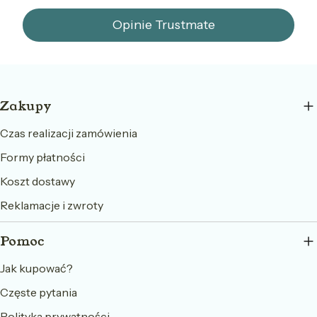
Opinie Trustmate
Linki w stopce
Zakupy
Czas realizacji zamówienia
Formy płatności
Koszt dostawy
Reklamacje i zwroty
Pomoc
Jak kupować?
Częste pytania
Polityka prywatności