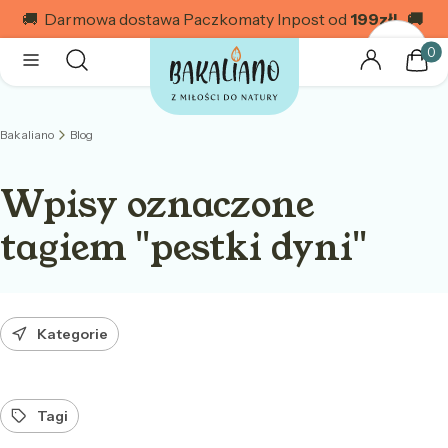
🚚 Darmowa dostawa Paczkomaty Inpost od
199
zł! 🚚
Produk
Otwórz wyszukiwarkę
Szukaj
Menu
Zaloguj się
Kosz
Bakaliano
Blog
Wpisy oznaczone
tagiem "pestki dyni"
Kategorie
Tagi