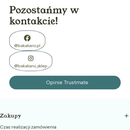
Pozostańmy w
kontakcie!
@bakaliano.pl
@bakaliano_sklep
Opinie Trustmate
Linki w stopce
Zakupy
Czas realizacji zamówienia