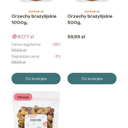
4.9
4.9
Orzechy brazylijskie
Orzechy brazylijskie
1000g,
500g,
Cena
87,77 zł
59,99 zł
Cena regularna:
-12%
99,90 zł
Najniższa cena:
-1%
88,93 zł
Do koszyka
Do koszyka
Okazja