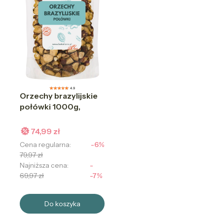
4.9
Orzechy brazylijskie
połówki 1000g,
74,99 zł
Cena regularna:
-6%
79,97 zł
Najniższa cena:
-
69,97 zł
-7%
Do koszyka