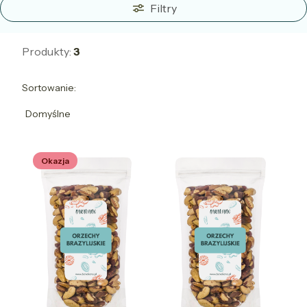
Filtry
Produkty:
3
Lista produktów
Sortowanie:
Domyślne
Okazja