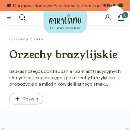
🚚 Darmowa dostawa Paczkomaty Inpost od
199
zł! 🚚
Produk
Otwórz wyszukiwarkę
Szukaj
Menu
Zaloguj się
Kosz
Bakaliano
Orzechy
Orzechy brazylijskie
Szukasz czegoś do chrupania? Zamiast tradycyjnych
słonych przekąsek sięgnij po orzechy brazylijskie —
propozycję dla miłośników delikatnego smaku,
którym możesz cieszyć się praktycznie wszędzie: w
domu, pracy czy nawet na spacerze. Sprawdź nasze
Rozwiń
propozycje i zamów smakołyki, których
potrzebujesz w swojej spiżarni.