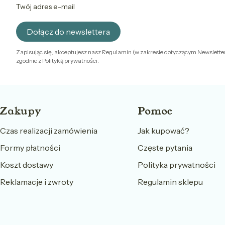
Twój adres e-mail
Dołącz do newslettera
Zapisując się, akceptujesz nasz Regulamin (w zakresie dotyczącym Newslette
zgodnie z Polityką prywatności.
Linki w stopce
Zakupy
Pomoc
Czas realizacji zamówienia
Jak kupować?
Formy płatności
Częste pytania
Koszt dostawy
Polityka prywatności
Reklamacje i zwroty
Regulamin sklepu