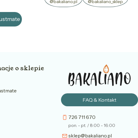
@bakaliano.pl
@bakaliano_sklep
rustmate
acje o sklepie
ustmate
FAQ & Kontakt
726 711 670
pon. - pt. / 8:00 - 16:00
sklep@bakaliano.pl