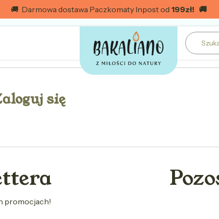
🚚 Darmowa dostawa Paczkomaty Inpost od
199
zł! 🚚
aloguj się
ettera
Pozo
ch promocjach!