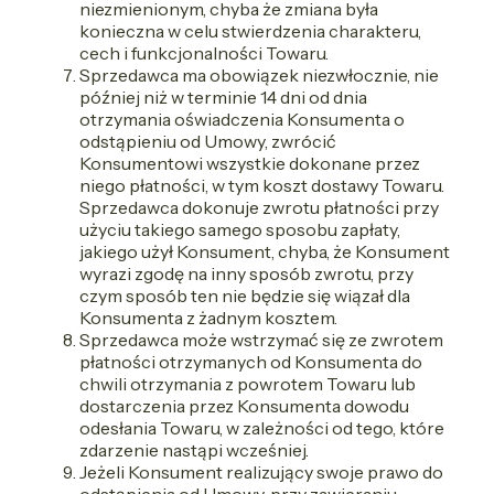
niezmienionym, chyba że zmiana była
konieczna w celu stwierdzenia charakteru,
cech i funkcjonalności Towaru.
Sprzedawca ma obowiązek niezwłocznie, nie
później niż w terminie 14 dni od dnia
otrzymania oświadczenia Konsumenta o
odstąpieniu od Umowy, zwrócić
Konsumentowi wszystkie dokonane przez
niego płatności, w tym koszt dostawy Towaru.
Sprzedawca dokonuje zwrotu płatności przy
użyciu takiego samego sposobu zapłaty,
jakiego użył Konsument, chyba, że Konsument
wyrazi zgodę na inny sposób zwrotu, przy
czym sposób ten nie będzie się wiązał dla
Konsumenta z żadnym kosztem.
Sprzedawca może wstrzymać się ze zwrotem
płatności otrzymanych od Konsumenta do
chwili otrzymania z powrotem Towaru lub
dostarczenia przez Konsumenta dowodu
odesłania Towaru, w zależności od tego, które
zdarzenie nastąpi wcześniej.
Jeżeli Konsument realizujący swoje prawo do
odstąpienia od Umowy, przy zawieraniu