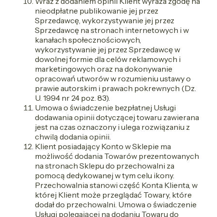
Wraz z dodaniem opinii Klient wyraża zgodę na
nieodpłatne publikowanie jej przez
Sprzedawcę, wykorzystywanie jej przez
Sprzedawcę na stronach internetowych i w
kanałach społecznościowych,
wykorzystywanie jej przez Sprzedawcę w
dowolnej formie dla celów reklamowych i
marketingowych oraz na dokonywanie
opracowań utworów w rozumieniu ustawy o
prawie autorskim i prawach pokrewnych (Dz.
U. 1994 nr 24 poz. 83).
Umowa o świadczenie bezpłatnej Usługi
dodawania opinii dotyczącej towaru zawierana
jest na czas oznaczony i ulega rozwiązaniu z
chwilą dodania opinii.
Klient posiadający Konto w Sklepie ma
możliwość dodania Towarów prezentowanych
na stronach Sklepu do przechowalni za
pomocą dedykowanej w tym celu ikony.
Przechowalnia stanowi część Konta Klienta, w
której Klient może przeglądać Towary, które
dodał do przechowalni. Umowa o świadczenie
Usługi polegającej na dodaniu Towaru do