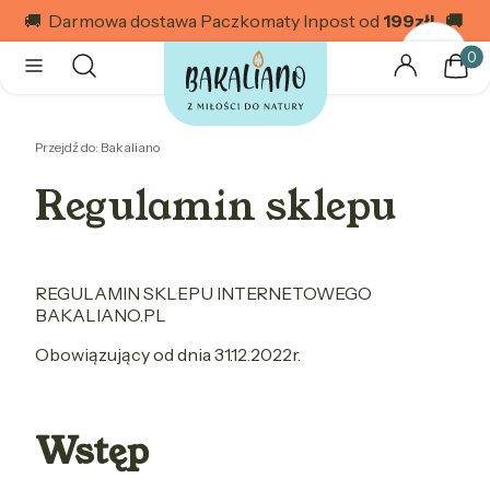
🚚 Darmowa dostawa Paczkomaty Inpost od
199
zł! 🚚
Produk
Otwórz wyszukiwarkę
Szukaj
Menu
Zaloguj się
Kosz
Przejdź do:
Bakaliano
Regulamin sklepu
REGULAMIN SKLEPU INTERNETOWEGO
BAKALIANO.PL
Obowiązujący od dnia 31.12.2022r.
Wstęp