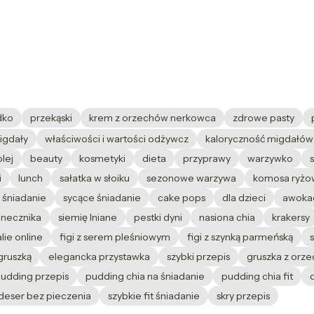
dko
przekąski
krem z orzechów nerkowca
zdrowe pasty
igdały
właściwości i wartości odżywcz
kaloryczność migdałów
olej
beauty
kosmetyki
dieta
przyprawy
warzywko
i
lunch
sałatka w słoiku
sezonowe warzywa
komosa ryżo
 śniadanie
sycące śniadanie
cake pops
dla dzieci
awoka
onecznika
siemię lniane
pestki dyni
nasiona chia
krakersy
lie online
figi z serem pleśniowym
figi z szynką parmeńską
gruszką
elegancka przystawka
szybki przepis
gruszka z orz
pudding przepis
pudding chia na śniadanie
pudding chia fit
deser bez pieczenia
szybkie fit śniadanie
skry przepis