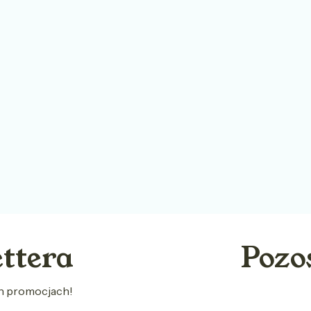
ettera
Pozo
ch promocjach!