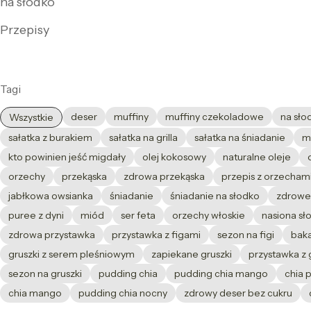
na słodko
Przepisy
Tagi
deser
muffiny
muffiny czekoladowe
na sło
Wszystkie
sałatka z burakiem
sałatka na grilla
sałatka na śniadanie
m
kto powinien jeść migdały
olej kokosowy
naturalne oleje
orzechy
przekąska
zdrowa przekąska
przepis z orzecham
jabłkowa owsianka
śniadanie
śniadanie na słodko
zdrowe
puree z dyni
miód
ser feta
orzechy włoskie
nasiona sł
zdrowa przystawka
przystawka z figami
sezon na figi
baka
gruszki z serem pleśniowym
zapiekane gruszki
przystawka z 
sezon na gruszki
pudding chia
pudding chia mango
chia 
chia mango
pudding chia nocny
zdrowy deser bez cukru