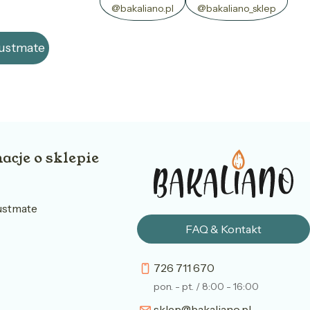
@bakaliano.pl
@bakaliano_sklep
rustmate
acje o sklepie
ustmate
FAQ & Kontakt
726 711 670
pon. - pt. / 8:00 - 16:00
sklep@bakaliano.pl