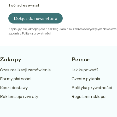
Twój adres e-mail
Dołącz do newslettera
Zapisując się, akceptujesz nasz Regulamin (w zakresie dotyczącym Newslette
zgodnie z Polityką prywatności.
Linki w stopce
Zakupy
Pomoc
Czas realizacji zamówienia
Jak kupować?
Formy płatności
Częste pytania
Koszt dostawy
Polityka prywatności
Reklamacje i zwroty
Regulamin sklepu