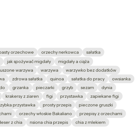
pasty orzechowe
orzechy nerkowca
sałatka
jak spożywać migdały
migdały a ciąża
suszone warzywa
warzywa
warzywko bez dodatków
wa
zdrowa sałatka
quinoa
sałatka do pracy
owsianka
do
grzanka
pieczarki
grzyb
sezam
dynia
krakersy z ziaren
figi
przystawka
zapiekane figi
szybka przystawka
prosty przepis
pieczone gruszki
echami
orzechy włoskie Bakaliano
przepisy z orzechami
deser z chia
nsiona chia przepis
chia z mlekiem