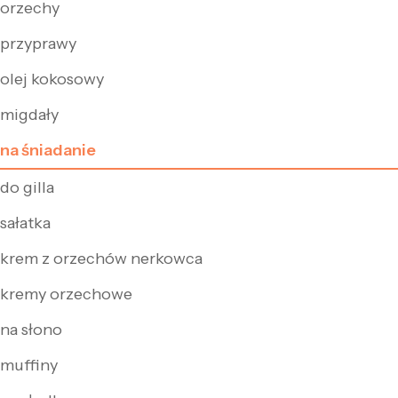
orzechy
przyprawy
olej kokosowy
migdały
na śniadanie
do gilla
sałatka
krem z orzechów nerkowca
kremy orzechowe
na słono
muffiny