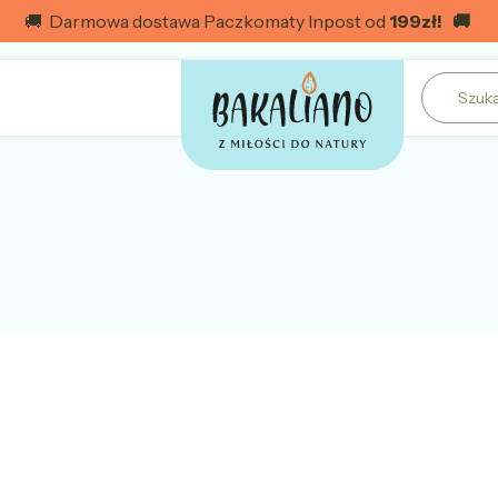
🚚 Darmowa dostawa Paczkomaty Inpost od
199
zł! 🚚