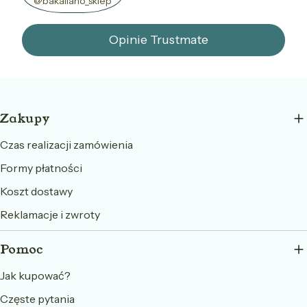
@bakaliano_sklep
Opinie Trustmate
Linki w stopce
Zakupy
Czas realizacji zamówienia
Formy płatności
Koszt dostawy
Reklamacje i zwroty
Pomoc
Jak kupować?
Częste pytania