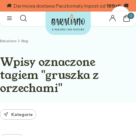
🚚 Darmowa dostawa Paczkomaty Inpost od
199
zł! 🚚
Produk
Otwórz wyszukiwarkę
Szukaj
Menu
Zaloguj się
Kosz
Bakaliano
Blog
Wpisy oznaczone
tagiem "gruszka z
orzechami"
Kategorie