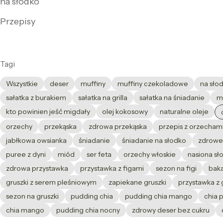
na słodko
Przepisy
Tagi
Wszystkie
deser
muffiny
muffiny czekoladowe
na sło
sałatka z burakiem
sałatka na grilla
sałatka na śniadanie
m
kto powinien jeść migdały
olej kokosowy
naturalne oleje
orzechy
przekąska
zdrowa przekąska
przepis z orzecham
jabłkowa owsianka
śniadanie
śniadanie na słodko
zdrowe
puree z dyni
miód
ser feta
orzechy włoskie
nasiona sł
zdrowa przystawka
przystawka z figami
sezon na figi
baka
gruszki z serem pleśniowym
zapiekane gruszki
przystawka z 
sezon na gruszki
pudding chia
pudding chia mango
chia 
chia mango
pudding chia nocny
zdrowy deser bez cukru