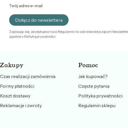
Twój adres e-mail
Dołącz do newslettera
Zapisując się, akceptujesz nasz Regulamin (w zakresie dotyczącym Newslette
zgodnie z Polityką prywatności.
Linki w stopce
Zakupy
Pomoc
Czas realizacji zamówienia
Jak kupować?
Formy płatności
Częste pytania
Koszt dostawy
Polityka prywatności
Reklamacje i zwroty
Regulamin sklepu