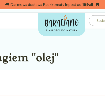
🚚 Darmowa dostawa Paczkomaty Inpost od
199
zł! 🚚
giem "olej"