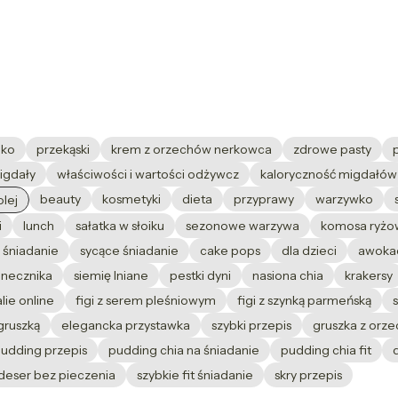
dko
przekąski
krem z orzechów nerkowca
zdrowe pasty
igdały
właściwości i wartości odżywcz
kaloryczność migdałów
beauty
kosmetyki
dieta
przyprawy
warzywko
olej
i
lunch
sałatka w słoiku
sezonowe warzywa
komosa ryżo
 śniadanie
sycące śniadanie
cake pops
dla dzieci
awoka
onecznika
siemię lniane
pestki dyni
nasiona chia
krakersy
lie online
figi z serem pleśniowym
figi z szynką parmeńską
gruszką
elegancka przystawka
szybki przepis
gruszka z orz
pudding przepis
pudding chia na śniadanie
pudding chia fit
deser bez pieczenia
szybkie fit śniadanie
skry przepis