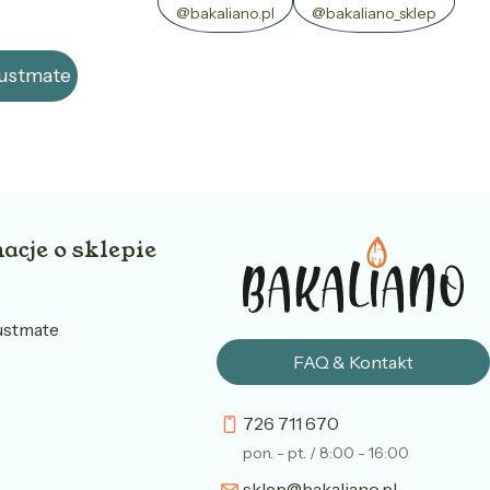
@bakaliano.pl
@bakaliano_sklep
rustmate
acje o sklepie
ustmate
FAQ & Kontakt
726 711 670
pon. - pt. / 8:00 - 16:00
sklep@bakaliano.pl