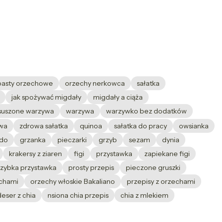
pasty orzechowe
orzechy nerkowca
sałatka
jak spożywać migdały
migdały a ciąża
suszone warzywa
warzywa
warzywko bez dodatków
wa
zdrowa sałatka
quinoa
sałatka do pracy
owsianka
do
grzanka
pieczarki
grzyb
sezam
dynia
krakersy z ziaren
figi
przystawka
zapiekane figi
szybka przystawka
prosty przepis
pieczone gruszki
echami
orzechy włoskie Bakaliano
przepisy z orzechami
deser z chia
nsiona chia przepis
chia z mlekiem