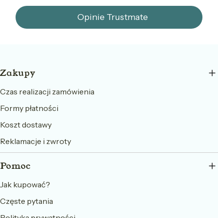
Opinie Trustmate
Linki w stopce
Zakupy
Czas realizacji zamówienia
Formy płatności
Koszt dostawy
Reklamacje i zwroty
Pomoc
Jak kupować?
Częste pytania
Polityka prywatności