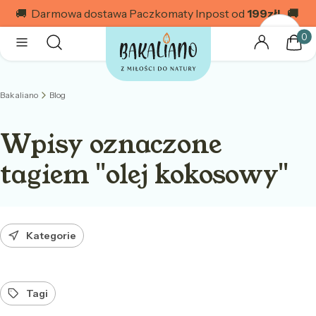
🚚 Darmowa dostawa Paczkomaty Inpost od
199
zł! 🚚
Produk
Otwórz wyszukiwarkę
Szukaj
Menu
Zaloguj się
Kosz
Bakaliano
Blog
Wpisy oznaczone
tagiem "olej kokosowy"
Kategorie
Tagi