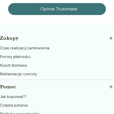
Opinie Trustmate
Linki w stopce
Zakupy
Czas realizacji zamówienia
Formy płatności
Koszt dostawy
Reklamacje i zwroty
Pomoc
Jak kupować?
Częste pytania
Polityka prywatności