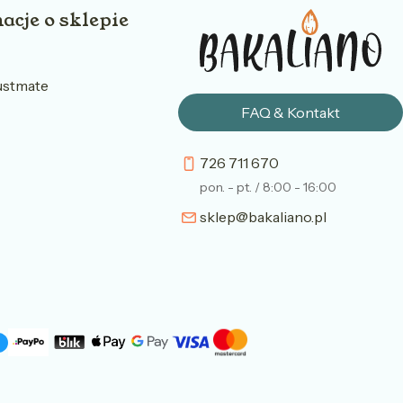
acje o sklepie
ustmate
FAQ & Kontakt
726 711 670
pon. - pt. / 8:00 - 16:00
sklep@bakaliano.pl