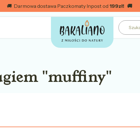
🚚 Darmowa dostawa Paczkomaty Inpost od
199
zł! 🚚
agiem "muffiny"