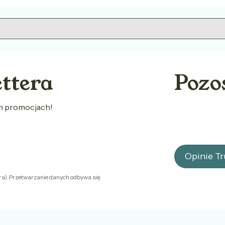
ettera
Pozo
ch promocjach!
Opinie T
ra). Przetwarzanie danych odbywa się