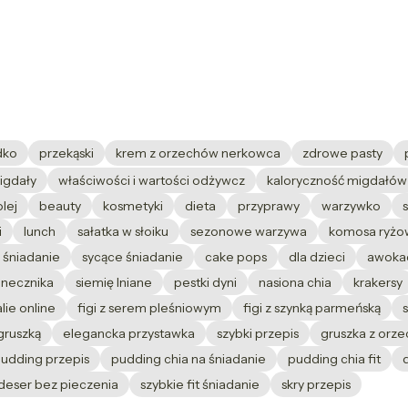
dko
przekąski
krem z orzechów nerkowca
zdrowe pasty
igdały
właściwości i wartości odżywcz
kaloryczność migdałów
olej
beauty
kosmetyki
dieta
przyprawy
warzywko
i
lunch
sałatka w słoiku
sezonowe warzywa
komosa ryżo
 śniadanie
sycące śniadanie
cake pops
dla dzieci
awoka
onecznika
siemię lniane
pestki dyni
nasiona chia
krakersy
lie online
figi z serem pleśniowym
figi z szynką parmeńską
gruszką
elegancka przystawka
szybki przepis
gruszka z orz
pudding przepis
pudding chia na śniadanie
pudding chia fit
deser bez pieczenia
szybkie fit śniadanie
skry przepis