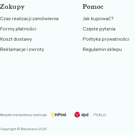
Linki w stopce
Zakupy
Pomoc
Czas realizacji zamówienia
Jak kupować?
Formy płatności
Częste pytania
Koszt dostawy
Polityka prywatności
Reklamacje i zwroty
Regulamin sklepu
Bezpieczne dostawy realizuje
Copyright © Bakaliano 2025