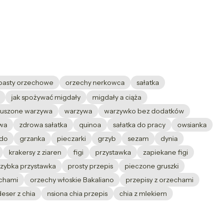
pasty orzechowe
orzechy nerkowca
sałatka
jak spożywać migdały
migdały a ciąża
suszone warzywa
warzywa
warzywko bez dodatków
wa
zdrowa sałatka
quinoa
sałatka do pracy
owsianka
do
grzanka
pieczarki
grzyb
sezam
dynia
krakersy z ziaren
figi
przystawka
zapiekane figi
szybka przystawka
prosty przepis
pieczone gruszki
echami
orzechy włoskie Bakaliano
przepisy z orzechami
deser z chia
nsiona chia przepis
chia z mlekiem