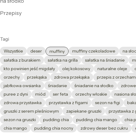
na słodko
Przepisy
Tagi
Wszystkie
deser
muffiny czekoladowe
na sło
muffiny
sałatka z burakiem
sałatka na grilla
sałatka na śniadanie
m
kto powinien jeść migdały
olej kokosowy
naturalne oleje
orzechy
przekąska
zdrowa przekąska
przepis z orzecham
jabłkowa owsianka
śniadanie
śniadanie na słodko
zdrowe
puree z dyni
miód
ser feta
orzechy włoskie
nasiona sł
zdrowa przystawka
przystawka z figami
sezon na figi
baka
gruszki z serem pleśniowym
zapiekane gruszki
przystawka z 
sezon na gruszki
pudding chia
pudding chia mango
chia 
chia mango
pudding chia nocny
zdrowy deser bez cukru