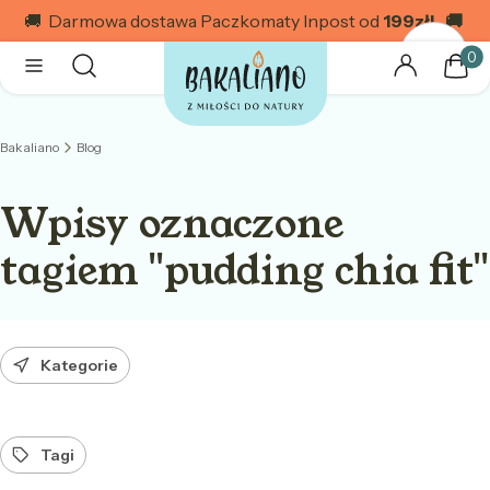
🚚 Darmowa dostawa Paczkomaty Inpost od
199
zł! 🚚
Produk
Otwórz wyszukiwarkę
Szukaj
Menu
Zaloguj się
Kosz
Bakaliano
Blog
Wpisy oznaczone
tagiem "pudding chia fit"
Kategorie
Tagi