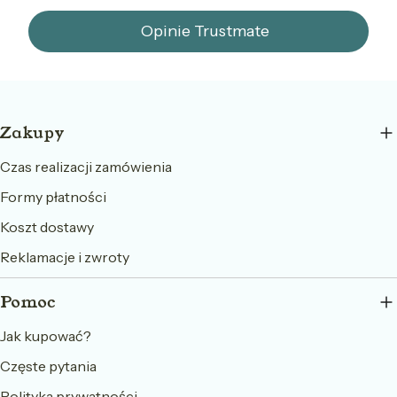
Opinie Trustmate
Linki w stopce
Zakupy
Czas realizacji zamówienia
Formy płatności
Koszt dostawy
Reklamacje i zwroty
Pomoc
Jak kupować?
Częste pytania
Polityka prywatności