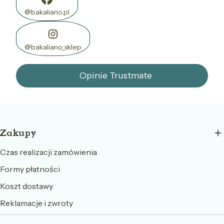
@bakaliano.pl
@bakaliano_sklep
Opinie Trustmate
Linki w stopce
Zakupy
Czas realizacji zamówienia
Formy płatności
Koszt dostawy
Reklamacje i zwroty