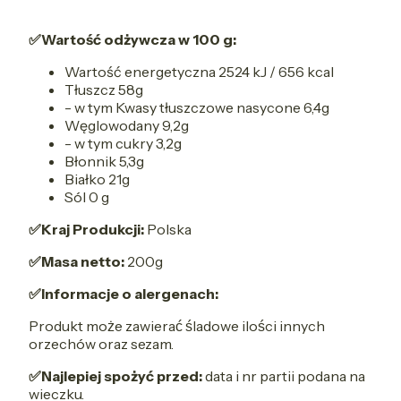
✅Wartość odżywcza w 100 g:
Wartość energetyczna 2524 kJ / 656 kcal
Tłuszcz 58g
- w tym Kwasy tłuszczowe nasycone 6,4g
Węglowodany 9,2g
- w tym cukry 3,2g
Błonnik 5,3g
Białko 21g
Sól 0 g
✅Kraj Produkcji:
Polska
✅Masa netto:
200g
✅Informacje o alergenach:
Produkt może zawierać śladowe ilości innych
orzechów oraz sezam.
✅Najlepiej spożyć przed:
data i nr partii podana na
wieczku.