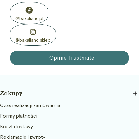
@bakaliano.pl
@bakaliano_sklep
Opinie Trustmate
Linki w stopce
Zakupy
Czas realizacji zamówienia
Formy płatności
Koszt dostawy
Reklamacje i zwroty