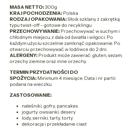
MASA NETTO:
300g
KRAJ POCHODZENIA:
Polska
RODZAJ OPAKOWANIA:
Słoik szklany z zakrętką
typu twist-off - gotowe do recyklingu
PRZECHOWYWANIE:
Przechowywać w suchym i
chłodnym miejscu, z dala od światła i wilgoci. Po
każdym użyciu szczelnie zamknąć opakowanie. Po
otwarciu przechowywać w lodówce do 2 dni.
ALERGENY:
Produkt może zawierać: gluten, sezam,
orzechy ziemne oraz inne orzechy.
TERMIN PRZYDATNOŚCI DO
SPOŻYCIA:
Minimum 4 miesiące. Data i nr partii
podana na wieczku.
ZASTOSOWANIE:
naleśniki, gofry, pancakes
jogurty, owsianki, desery
lody, serniki, tarty, torty
dekoracja i przekładanie ciast