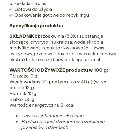
przekładania ciast
✅ Gotowa do użycia
✅ Opakowanie gotowe do recyklingu
Specyfikacja produktu:
SKŁADNIKI:
brzoskwinia (80%), substancje
słodzące: erytrytol, sukraloza; woda, skrobia
modyfikowana, regulator kwasowości - kwas
cytrynowy, przeciwutleniacze- kwas askorbinowy,
ekstrakt z krokosza barwierskiego, aromat.
WARTOŚCI ODŻYWCZE produktu w 100 g:
Tłuszcze: 0 g
Węglowodany: 21 g, (w tym cukry: 4,0 g) (w tym
poliole 13g)
Błonnik: 1,3 g
Białko: 0,5 g
Wartość energetyczna: 51 kcal
Zawiera substancje słodzące.
Produkt nie jest dżemem w rozumieniu
przepisów o dżemach