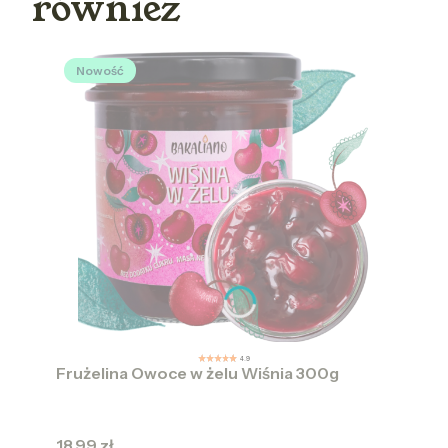
również
Nowość
4.9
Frużelina Owoce w żelu Wiśnia 300g
Cena
18,99 zł