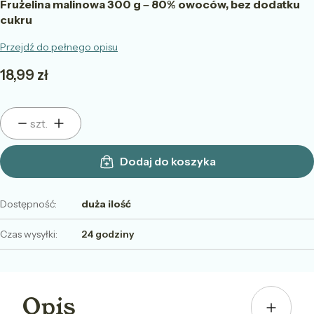
Frużelina malinowa 300 g – 80% owoców, bez dodatku
cukru
Przejdź do pełnego opisu
Cena
18,99 zł
szt.
Dodaj do koszyka
Dostępność:
duża ilość
Czas wysyłki:
24 godziny
Opis