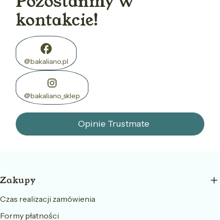
Pozostańmy w
kontakcie!
@bakaliano.pl
@bakaliano_sklep
Opinie Trustmate
Linki w stopce
Zakupy
Czas realizacji zamówienia
Formy płatności